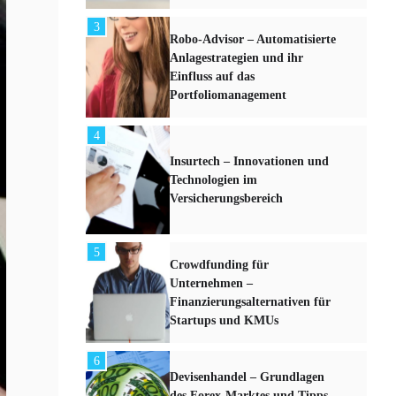
3
Robo-Advisor – Automatisierte
Anlagestrategien und ihr
Einfluss auf das
Portfoliomanagement
4
Insurtech – Innovationen und
Technologien im
Versicherungsbereich
5
Crowdfunding für
Unternehmen –
Finanzierungsalternativen für
Startups und KMUs
6
Devisenhandel – Grundlagen
des Forex-Marktes und Tipps