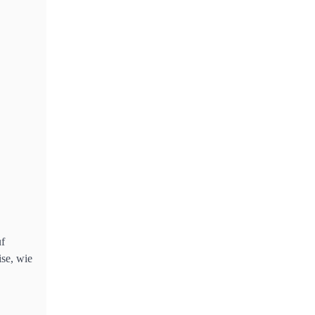
uf
se, wie