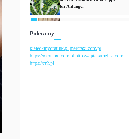
für Anfänger
1
Kryptowährungen – Die
neuesten Trends und
Polecamy
Entwicklungen im digitalen
Finanzmarkt
kieleckihydraulik.pl
merctaxi.com.pl
https://merctaxi.com.pl
https://aptekamelisa.com
2
https://cr2.pl
Nachhaltige Finanzen –
Investitionen mit positivem
Einfluss auf Umwelt und
Gesellschaft
3
Robo-Advisor – Automatisierte
Anlagestrategien und ihr
Einfluss auf das
Portfoliomanagement
4