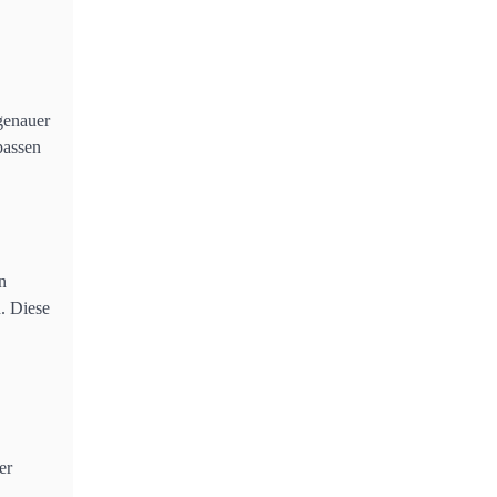
genauer
passen
n
. Diese
er