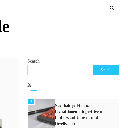
5
Crowdfunding für
Unternehmen –
Finanzierungsalternativen für
de
Startups und KMUs
6
Devisenhandel – Grundlagen
des Forex-Marktes und Tipps
für Anfänger
Search
1
Search
Kryptowährungen – Die
neuesten Trends und
Entwicklungen im digitalen
X
Finanzmarkt
2
Nachhaltige Finanzen –
Investitionen mit positivem
Einfluss auf Umwelt und
Gesellschaft