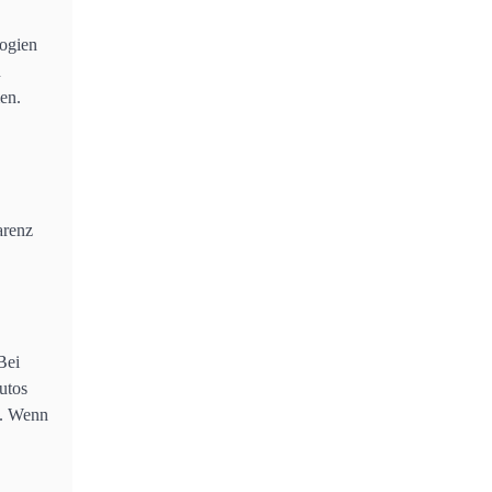
logien
n
en.
arenz
Bei
utos
n. Wenn