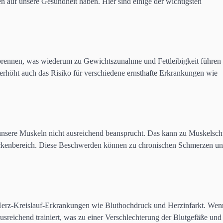
auf unsere Gesundheit haben. Hier sind einige der wichtigsten
erbrennen, was wiederum zu Gewichtszunahme und Fettleibigkeit führen
n erhöht auch das Risiko für verschiedene ernsthafte Erkrankungen wie
 unsere Muskeln nicht ausreichend beansprucht. Das kann zu Muskels
ckenbereich. Diese Beschwerden können zu chronischen Schmerzen u
r Herz-Kreislauf-Erkrankungen wie Bluthochdruck und Herzinfarkt. Wen
sreichend trainiert, was zu einer Verschlechterung der Blutgefäße und