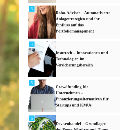
3
Robo-Advisor – Automatisierte
Anlagestrategien und ihr
Einfluss auf das
Portfoliomanagement
4
Insurtech – Innovationen und
Technologien im
Versicherungsbereich
5
Crowdfunding für
Unternehmen –
Finanzierungsalternativen für
Startups und KMUs
6
Devisenhandel – Grundlagen
des Forex-Marktes und Tipps