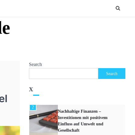
5
Crowdfunding für
Unternehmen –
Finanzierungsalternativen für
de
Startups und KMUs
6
Devisenhandel – Grundlagen
des Forex-Marktes und Tipps
für Anfänger
Search
1
Search
Kryptowährungen – Die
neuesten Trends und
Entwicklungen im digitalen
X
Finanzmarkt
el
2
Nachhaltige Finanzen –
Investitionen mit positivem
Einfluss auf Umwelt und
Gesellschaft