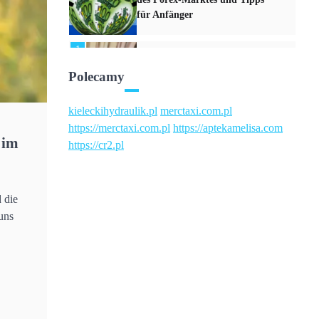
für Anfänger
1
Kryptowährungen – Die
neuesten Trends und
Polecamy
Entwicklungen im digitalen
Finanzmarkt
kieleckihydraulik.pl
merctaxi.com.pl
https://merctaxi.com.pl
https://aptekamelisa.com
2
 im
https://cr2.pl
Nachhaltige Finanzen –
Investitionen mit positivem
Einfluss auf Umwelt und
Gesellschaft
 die
uns
3
Robo-Advisor – Automatisierte
Anlagestrategien und ihr
Einfluss auf das
Portfoliomanagement
4