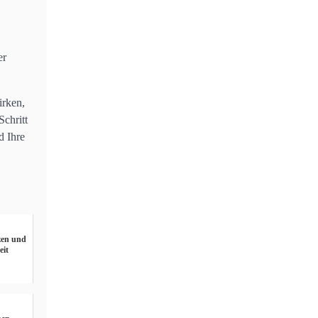
er
irken,
chritt
d Ihre
zen und
eit