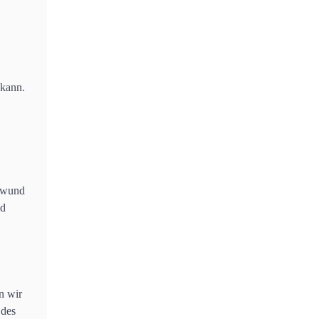
 kann.
chwund
nd
n wir
 des