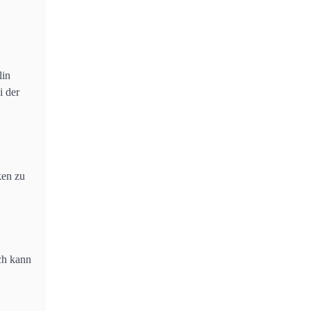
lin
i der
ken zu
ch kann