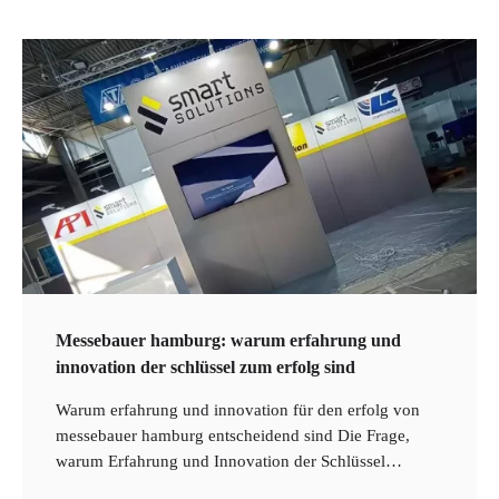
Nachhaltige Finanzen – Investitionen mit
positivem Einfluss auf Umwelt und
Gesellschaft
3
Robo-Advisor – Automatisierte
Anlagestrategien und ihr Einfluss auf das
Portfoliomanagement
4
Insurtech – Innovationen und Technologien
im Versicherungsbereich
Messebauer hamburg: warum erfahrung und
innovation der schlüssel zum erfolg sind
5
Warum erfahrung und innovation für den erfolg von
Crowdfunding für Unternehmen –
messebauer hamburg entscheidend sind Die Frage,
Finanzierungsalternativen für Startups und
warum Erfahrung und Innovation der Schlüssel…
KMUs