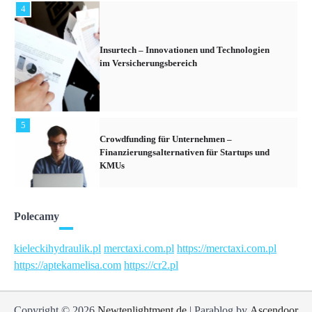
4
Insurtech – Innovationen und Technologien
im Versicherungsbereich
5
Crowdfunding für Unternehmen –
Finanzierungsalternativen für Startups und
KMUs
6
Polecamy
Devisenhandel – Grundlagen des Forex-
Marktes und Tipps für Anfänger
kieleckihydraulik.pl
merctaxi.com.pl
https://merctaxi.com.pl
https://aptekamelisa.com
https://cr2.pl
1
Kryptowährungen – Die neuesten Trends und
Copyright © 2026
Newtenlightment.de
| Parablog by
Ascendoor
Entwicklungen im digitalen Finanzmarkt