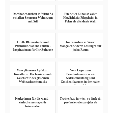
Dachbodenausbau in Wien: So
Ein neues Zuhause voller
schaffen Sie neuen Wohnraum
Herzlichkeit: Pflegeheim in
mit Stil
Polen als die ideale Wahl
Große Blumentöpfe und
Innenausbau in Wien:
Pflanzkübel online kaufen -
Maßgeschneiderte Lösungen für
Inspirationen für Ihr Zuhause
jeden Raum
Vom gläsernen Apfel zur
Vom Lager zum
Kunstform: Die faszinierende
Paketautomaten – wie
Geschichte des gläsernen
widerstandsfähig sind
Weihnachtsschmucks
Geschenkkartons in der realen
Logistik?
Korkplatten für die wand –
Trockenbau in wien: so läuft ein
einfache montage für
professionelles projekt ab
heimwerker