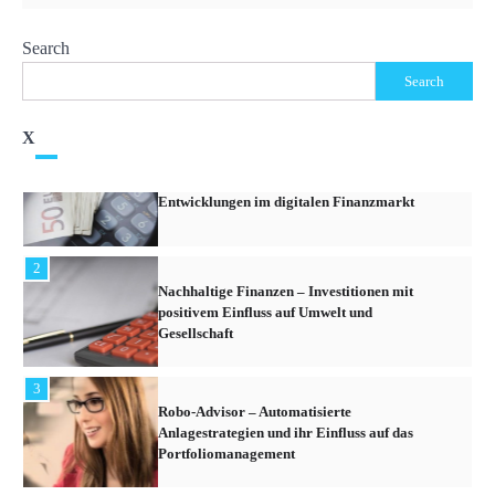
6
Search
Devisenhandel – Grundlagen des Forex-
Search
Marktes und Tipps für Anfänger
X
1
Kryptowährungen – Die neuesten Trends und
Entwicklungen im digitalen Finanzmarkt
2
Nachhaltige Finanzen – Investitionen mit
positivem Einfluss auf Umwelt und
Gesellschaft
3
Robo-Advisor – Automatisierte
Anlagestrategien und ihr Einfluss auf das
Portfoliomanagement