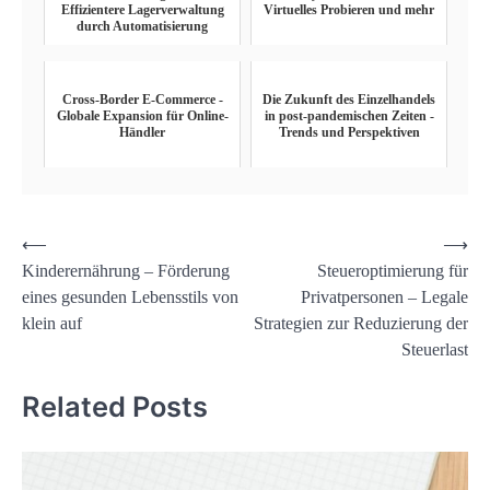
Effizientere Lagerverwaltung
Virtuelles Probieren und mehr
durch Automatisierung
Cross-Border E-Commerce -
Die Zukunft des Einzelhandels
Globale Expansion für Online-
in post-pandemischen Zeiten -
Händler
Trends und Perspektiven
Post
⟵
⟶
Kinderernährung – Förderung
Steueroptimierung für
navigation
eines gesunden Lebensstils von
Privatpersonen – Legale
klein auf
Strategien zur Reduzierung der
Steuerlast
Related Posts