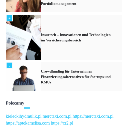
Insurtech – Innovationen und Technologien
im Versicherungsbereich
5
Crowdfunding für Unternehmen –
Finanzierungsalternativen für Startups und
KMUs
6
Devisenhandel – Grundlagen des Forex-
Marktes und Tipps für Anfänger
1
Polecamy
Kryptowährungen – Die neuesten Trends und
Entwicklungen im digitalen Finanzmarkt
kieleckihydraulik.pl
merctaxi.com.pl
https://merctaxi.com.pl
https://aptekamelisa.com
https://cr2.pl
2