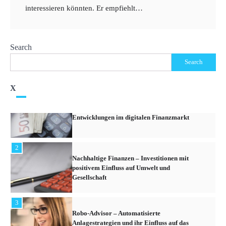
Marktes und Tipps für Anfänger
interessieren könnten. Er empfiehlt…
1
Search
Kryptowährungen – Die neuesten Trends und
Search
Entwicklungen im digitalen Finanzmarkt
X
2
Nachhaltige Finanzen – Investitionen mit
positivem Einfluss auf Umwelt und
Gesellschaft
3
Robo-Advisor – Automatisierte
Anlagestrategien und ihr Einfluss auf das
Portfoliomanagement
4