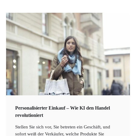
3
Robo-Advisor – Automatisierte
Anlagestrategien und ihr Einfluss auf das
Portfoliomanagement
4
Insurtech – Innovationen und Technologien
im Versicherungsbereich
5
Crowdfunding für Unternehmen –
Finanzierungsalternativen für Startups und
Personalisierter Einkauf – Wie KI den Handel
KMUs
revolutioniert
6
Stellen Sie sich vor, Sie betreten ein Geschäft, und
sofort weiß der Verkäufer, welche Produkte Sie
Devisenhandel – Grundlagen des Forex-