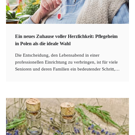
Ein neues Zuhause voller Herzlichkeit: Pflegeheim
in Polen als die ideale Wahl
Die Entscheidung, den Lebensabend in einer
professionellen Einrichtung zu verbringen, ist für viele
2
Senioren und deren Familien ein bedeutender Schritt,…
Nachhaltige Finanzen – Investitionen mit
positivem Einfluss auf Umwelt und
Gesellschaft
3
Robo-Advisor – Automatisierte
Anlagestrategien und ihr Einfluss auf das
Portfoliomanagement
4