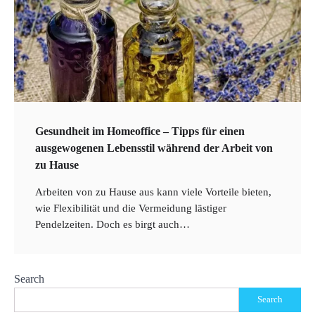
Insurtech – Innovationen und Technologien
im Versicherungsbereich
5
Crowdfunding für Unternehmen –
Gesundheit im Homeoffice – Tipps für einen
Finanzierungsalternativen für Startups und
ausgewogenen Lebensstil während der Arbeit von
KMUs
zu Hause
6
Arbeiten von zu Hause aus kann viele Vorteile bieten,
wie Flexibilität und die Vermeidung lästiger
Devisenhandel – Grundlagen des Forex-
Marktes und Tipps für Anfänger
Pendelzeiten. Doch es birgt auch…
1
Search
Kryptowährungen – Die neuesten Trends und
Search
Entwicklungen im digitalen Finanzmarkt