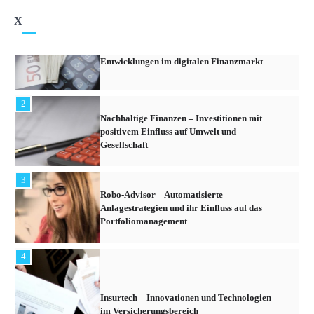
X
2
Nachhaltige Finanzen – Investitionen mit
positivem Einfluss auf Umwelt und
Gesellschaft
3
Robo-Advisor – Automatisierte
Anlagestrategien und ihr Einfluss auf das
Portfoliomanagement
4
Insurtech – Innovationen und Technologien
im Versicherungsbereich
5
Crowdfunding für Unternehmen –